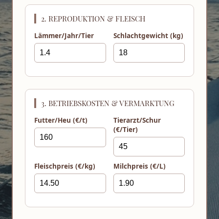
Pfauenziege
(Historisch,
2. REPRODUKTION & FLEISCH
selten)
Lämmer/Jahr/Tier
Schlachtgewicht (kg)
Shropshire
(Obstgarten-
Schaf)
Soay-Schaf
(Primitivrasse,
historisch)
3. BETRIEBSKOSTEN & VERMARKTUNG
Walliser
Futter/Heu (€/t)
Tierarzt/Schur
Schwarzhalsziege
(€/Tier)
(Kult-Rasse)
Fleischpreis (€/kg)
Milchpreis (€/L)