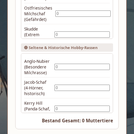
Ostfriesisches
Milchschaf
(Gefährdet)
Skudde
(Extrem
gefährdet)
🔵 Seltene & Historische Hobby-Rassen
Tauernschecke
(Stark
gefährdet)
Anglo-Nubier
(Besondere
Thüringer
Milchrasse)
Waldziege
(Extrem
Jacob-Schaf
gefährdet)
(4-Hörner,
historisch)
Weiße
Gehörnte
Kerry Hill
Heidschnucke
(Panda-Schaf,
Hobby-Trend)
Bestand Gesamt:
0
Muttertiere
Ouessant
(Zwergschaf)